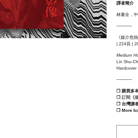
譯者簡介
林書全，中
─────
《媒介危熱—
| 224頁 |
Medium Hot
Lin Shu-Chu
Hardcover 
─────
❒ 購買多
❒
訂閱《
❒ 台灣讀
❒ More b