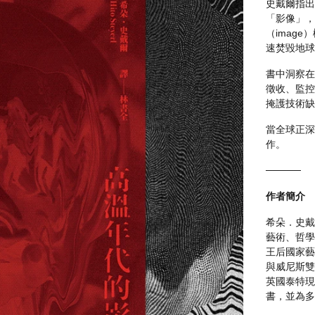
史戴爾指出
「影像」，
（imag
速焚毀地球
書中洞察在
徵收、監控
掩護技術缺
當全球正深
作。
─────
作者簡介
希朵．史戴爾
藝術、哲學
王后國家藝
與威尼斯雙
英國泰特現代美
書，並為多