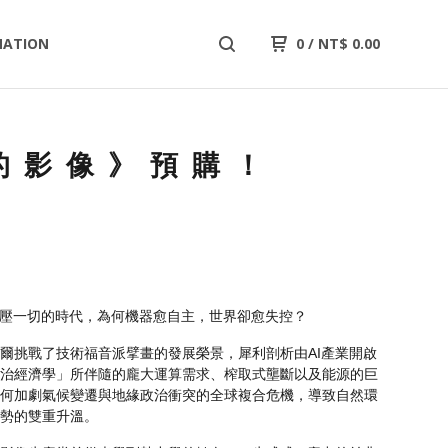
ATION
0
/
NT$
0.00
的影像》預購！
力壓一切的時代，為何機器愈自主，世界卻愈失控？
爾挑戰了技術福音派擘畫的發展榮景，犀利剖析由AI產業開啟
治經濟學」所伴隨的龐大運算需求、榨取式壟斷以及能源的巨
何加劇氣候變遷與地緣政治衝突的全球複合危機，導致自然環
勢的雙重升溫。