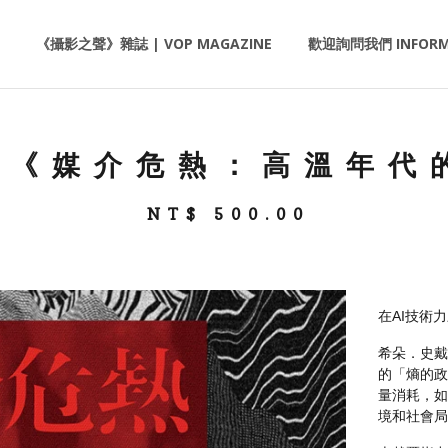
《攝影之聲》雜誌 | VOP MAGAZINE
歡迎詢問我們 INFORM
 《媒介危熱：高溫年代
NT$
500.00
在AI技術
希朵．史戴
的「熵的政
量消耗，如
境和社會局