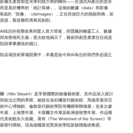
影像生產當前從光學到熱力學的轉向——生成式AI產出的並非
而是基於機率的「統計算繪」。這個由數據（data）和影像
e）構成的「毀像」（da/mages），正在排放巨大的熱能與熵，加
資源，製造難民再將其剝削。
AI炫目的視覺效果與驚人算力背後，所隱藏的幽靈工人、數據
與加密殖民主義；更尖銳地揭示了，藝術與創意產業往往就是
陷與軍事擴張的藉口。
陷這場技術軍備競賽中，本書是如今與AI為伍的我們所必讀之
（Hito Steyerl）是享譽國際的錄像藝術家。其作品深入探討
與政治之間的界限。她曾在洛杉磯當代藝術館、馬德里索菲亞
術中心博物館、倫敦當代藝術學院等機構舉辦個展；並多次參
年展、上海雙年展、卡塞爾文件展及歐洲遊牧雙年展。作品獲
術館永久收藏。著有《The Wretched of the Screen》等
家期刊撰稿。現為德國慕尼黑美術學院新媒體藝術教授。